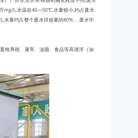
产厂区生活水等,根据机械化程度不同,废水
mg/L,水温在40—50℃,水量较小,约占废水
g/L,水量约占整个废水排放量的80% 。废水中
畜牧养殖、屠宰、油脂、食品等高渣滓（油