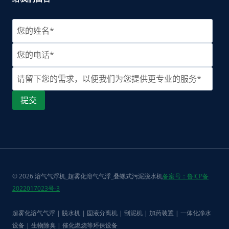
© 2026 溶气气浮机_超雾化溶气气浮_叠螺式污泥脱水机
备案号：鲁ICP备
2022017023号-3
超雾化溶气气浮 | 脱水机 | 固液分离机 | 刮泥机 | 加药装置 | 一体化净水
设备 | 生物除臭 | 催化燃烧等环保设备