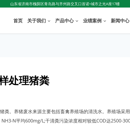
山东省济南市槐荫区青岛路与齐州路交叉口首诺•城市之光A座17楼
首页
关于我们
产品中心
业绩案例
新闻中心
样处理猪粪
猪粪。养猪废水来源主要包括畜禽养殖场的清洗水。养殖场采用
NH3-N平均600mg/L;干清粪污染浓度相对较低COD达2500-