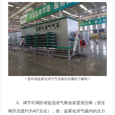
一普环保超雾化溶气气浮操作步骤你了解吗？
6、调节可调防堵旋混溶气释放装置泄压阀（泄压
阀开启度约为40°左右），使：超雾化溶气罐内的压力